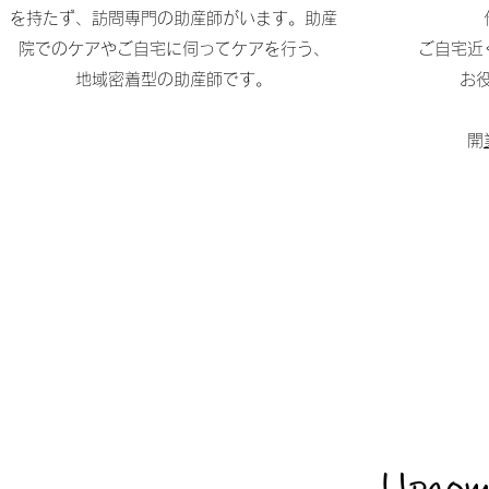
を持たず、訪問専門の助産師がいます。助産
院でのケアやご自宅に伺ってケアを行う、
ご自宅近
地域密着型の助産師です。
お
​
Upcom