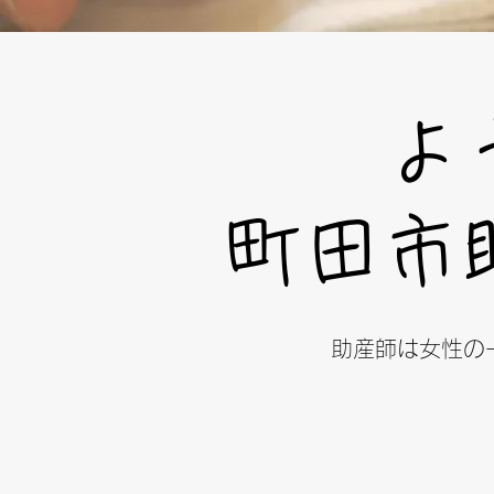
よ
町田市
​​助産師は女性