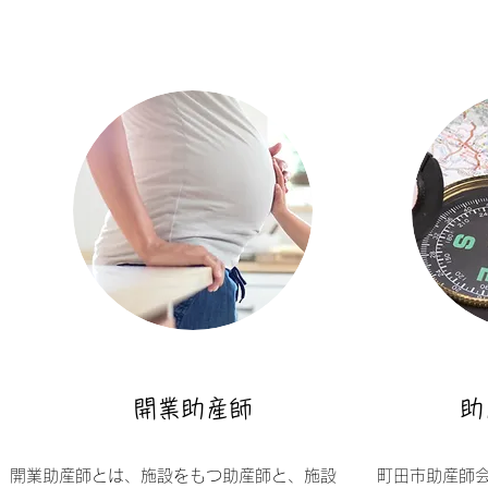
開業助産師
​
​​開業助産師とは、施設をもつ助産師と、施設
町田市助産師